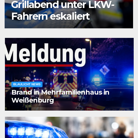
am Bochumer
Hauptbahnhof
ausgeraubt – Zeugen
gesucht
BLAULICHT NEWS
Brand in Mehrfamilienhaus in
Weißenburg