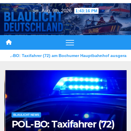
Zum
So.. Aug. 9th, 2026
1:43:18 PM
Inhalt
springen
umer Hauptbahnhof ausgeraubt – Zeugen gesucht
5-jährige
BLAULICHT NEWS
POL-BO: Taxifahrer (72)