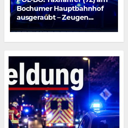
B
Bochumer Hauptbahnhof
5
ausgeraubt – Zeugen
v
gesucht