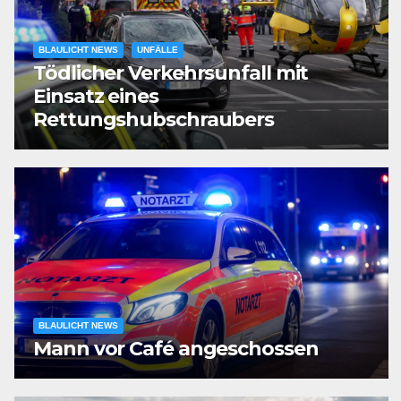
BLAULICHT NEWS
UNFÄLLE
Tödlicher Verkehrsunfall mit
Einsatz eines
Rettungshubschraubers
BLAULICHT NEWS
Mann vor Café angeschossen