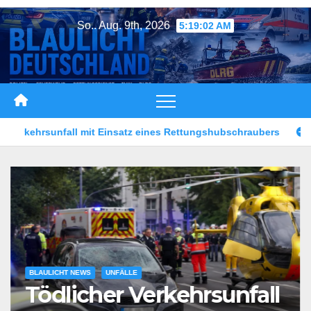
Zum
So.. Aug. 9th, 2026
5:19:04 AM
Inhalt
springen
Rettungshubschraubers
Mann vor Café angeschossen
BLAULICHT NEWS
UNFÄLLE
Tödlicher Verkehrsunfall