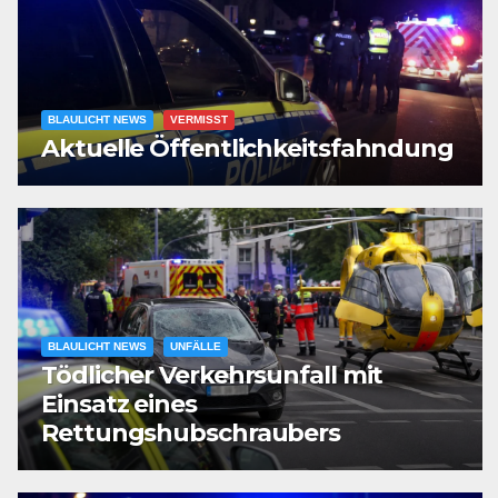
BLAULICHT NEWS
VERMISST
Aktuelle Öffentlichkeitsfahndung
BLAULICHT NEWS
UNFÄLLE
Tödlicher Verkehrsunfall mit
Einsatz eines
Rettungshubschraubers