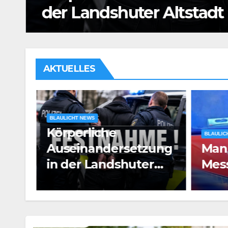
der Landshuter Altstadt
AKTUELLES
BLAULICHT NEWS
Körperliche
BLAULIC
oun
Auseinandersetzung
Man
in der Landshuter
Mess
Altstadt