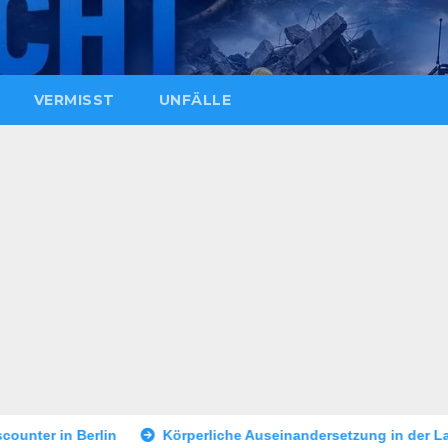
VERMISST
UNFÄLLE
Körperliche Auseinandersetzung in der Landshuter Altstadt