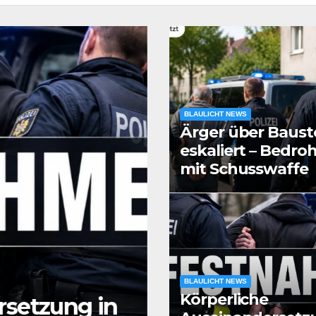
BLAULICHT NEWS
Ärger über Bauste
eskaliert – Bedr
mit Schusswaffe
BLAULICHT NEWS
Körperliche
rsetzung in
BLAULICHT NEWS