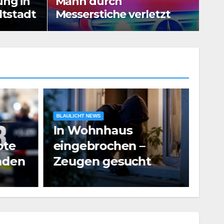
ng in
Mann durch
sserstiche verletzt
au
ltstadt
Messerstiche verletzt
BLAULICHT NEWS
In Wohnhaus
BLAUL
ote
eingebrochen –
Vie
nden
Zeugen gesucht
Ver