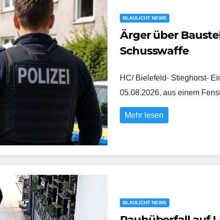
BLAULICHT NEWS
Ärger über Baustel
Schusswaffe
HC/ Bielefeld- Stieghorst- E
05.08.2026, aus einem Fens
Mehr lesen
BLAULICHT NEWS
Raubüberfall auf L