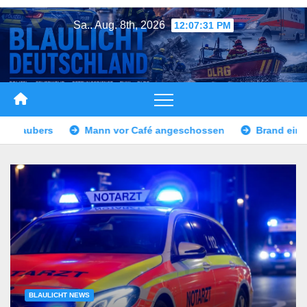
Zum
Sa.. Aug. 8th, 2026
12:07:34 PM
Inhalt
springen
ngeschossen
Brand eines Sattelaufliegers – Vollsperrung B
BLAULICHT NEWS