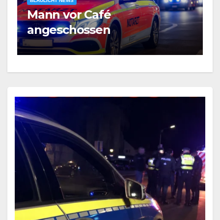
BLAULICHT NEWS
B
Mann vor Café
B
angeschossen
–