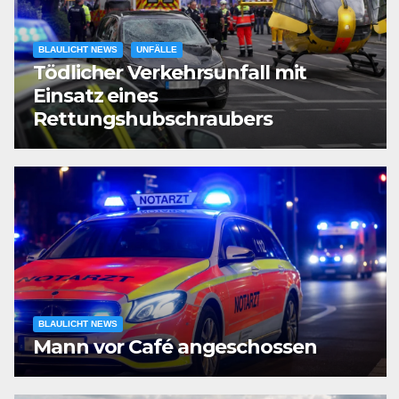
BLAULICHT NEWS
UNFÄLLE
Tödlicher Verkehrsunfall mit
Einsatz eines
Rettungshubschraubers
BLAULICHT NEWS
Mann vor Café angeschossen