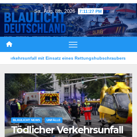
Zum
Sa.. Aug. 8th, 2026
7:11:30 PM
Inhalt
springen
es Rettungshubschraubers
Mann vor Café angeschossen
BLAULICHT NEWS
UNFÄLLE
Tödlicher Verkehrsunfall