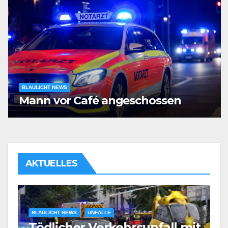
BLAULICHT NEWS
Mann vor Café angeschossen
AKTUELLES
BLAULICHT NEWS
UNFÄLLE
Tödlicher Verkehrsunfall mit