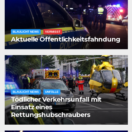
BLAULICHT NEWS
VERMISST
Aktuelle Öffentlichkeitsfahndung
BLAULICHT NEWS
UNFÄLLE
Tödlicher Verkehrsunfall mit
Einsatz eines
Rettungshubschraubers