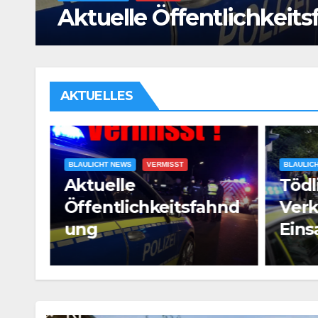
eines Rettungshubschr
AKTUELLES
BLAULICHT NEWS
UNFÄLLE
Tödlicher
BLAULIC
hnd
Verkehrsunfall mit
Mann
Einsatz eines
ang
Rettungshubschraub
ers