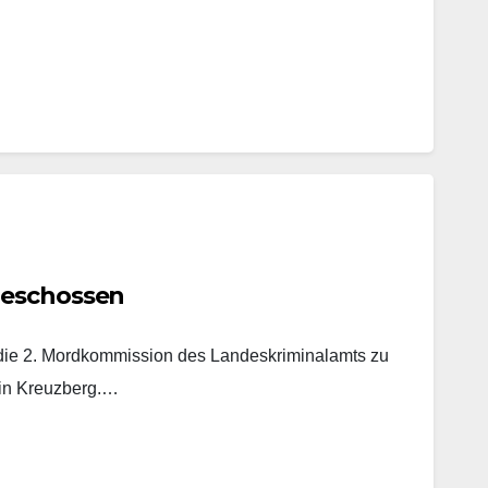
geschossen
t die 2. Mordkommission des Landeskriminalamts zu
 in Kreuzberg.…