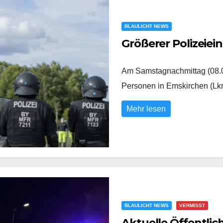
BLAULICHT NEWS
Größerer Polizeiei
Am Samstagnachmittag (08.0
Personen in Emskirchen (Lk
Mehr lesen
BLAULICHT NEWS
VERMISST
Aktuelle Öffentli