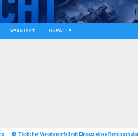
VERMISST
UNFÄLLE
ehrsunfall mit Einsatz eines Rettungshubschraubers
Mann v