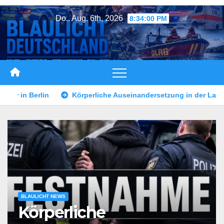
Zum
Do.. Aug. 6th, 2026
8:34:03 PM
Inhalt
springen
useinandersetzung in der Landshuter Altstadt
Mann durch M
BLAULICHT NEWS
Körperliche