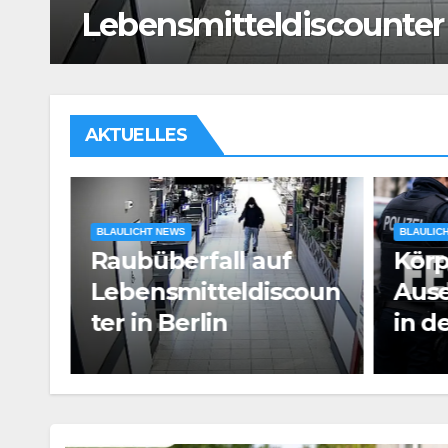
der Landshuter Altstadt
AKTUELLES
BLAULICHT NEWS
Körperliche
BLAULIC
oun
Auseinandersetzung
Man
in der Landshuter
Mess
Altstadt