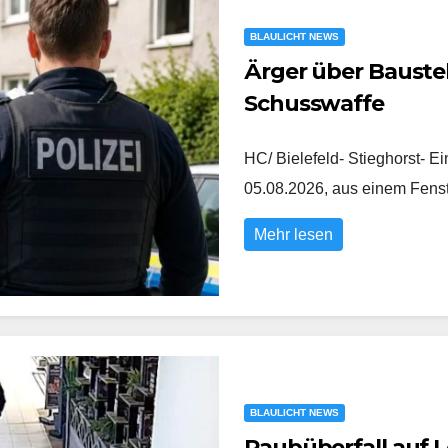
BLAULICHT NEWS
Ärger über Baustel
Schusswaffe
HC/ Bielefeld- Stieghorst- E
05.08.2026, aus einem Fens
Mehr lesen
BLAULICHT NEWS
Raubüberfall auf L