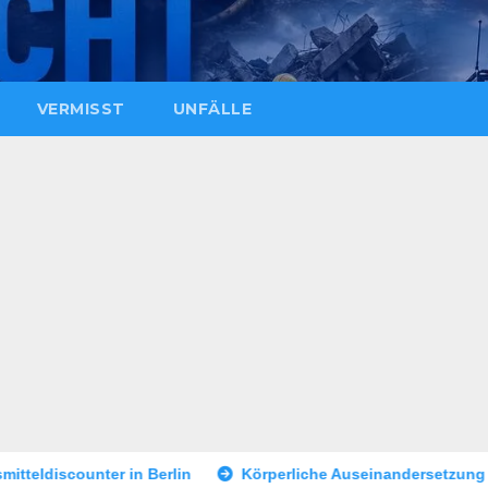
VERMISST
UNFÄLLE
in
Körperliche Auseinandersetzung in der Landshuter Altsta