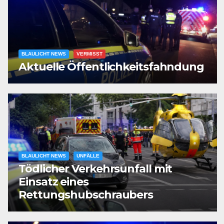
BLAULICHT NEWS
VERMISST
Aktuelle Öffentlichkeitsfahndung
BLAULICHT NEWS
UNFÄLLE
Tödlicher Verkehrsunfall mit
Einsatz eines
Rettungshubschraubers