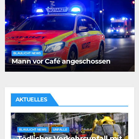
BLAULICHT NEWS
Mann vor Café angeschossen
AKTUELLES
BLAULICHT NEWS
UNFÄLLE
Tödlicher Verkehrsunfall mit