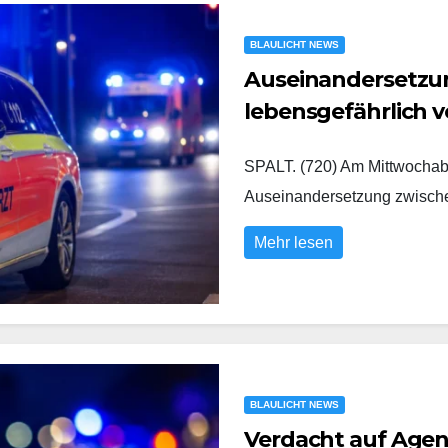
BLAULICHT NEWS
Auseinandersetzung
lebensgefährlich v
SPALT. (720) Am Mittwochabe
Auseinandersetzung zwisc
Mehr lesen
BLAULICHT NEWS
Verdacht auf Agent