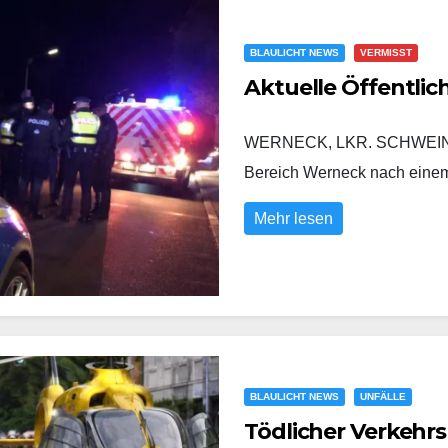
BLAULICHT NEWS
VERMISST
Aktuelle Öffentli
WERNECK, LKR. SCHWEINFURT
Bereich Werneck nach eine
Mehr lesen
BLAULICHT NEWS
UNFÄLLE
Tödlicher Verkehrs