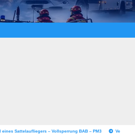
 – Vollsperrung BAB – PM3
Versuchtes Tötungsdelikt in Wo