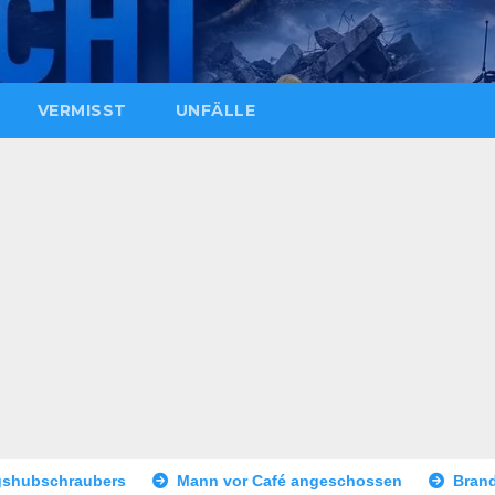
VERMISST
UNFÄLLE
Mann vor Café angeschossen
Brand eines Sattelaufliegers