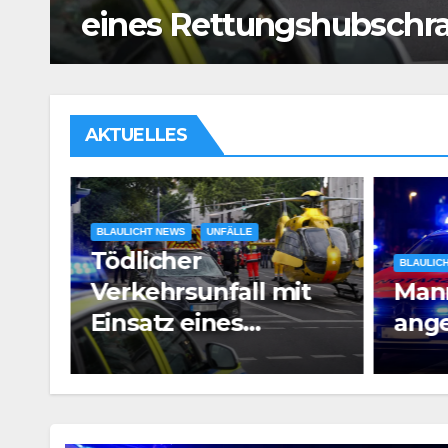
Mann vor Café angesch
AKTUELLES
BLAULIC
Bran
BLAULICHT NEWS
t
Mann vor Café
Satt
angeschossen
Voll
aub
PM3