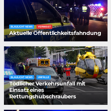
BLAULICHT NEWS
VERMISST
Aktuelle Öffentlichkeitsfahndung
BLAULICHT NEWS
UNFÄLLE
Tödlicher Verkehrsunfall mit
Einsatz eines
Rettungshubschraubers