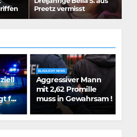
t
Dreijährige Bella S. aus
Gef
riffen
Preetz vermisst
BLAULICHT NEWS
ell
Aggressiver Mann
BLAUL
mit 2,62 Promille
Ham
t für
muss in Gewahrsam !
Fes