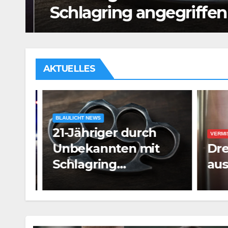
Schlagring angegriffen
AKTUELLES
BLAULICHT NEWS
21-Jähriger durch
VERMISS
Unbekannten mit
Drei
ten
Schlagring
aus 
angegriffen