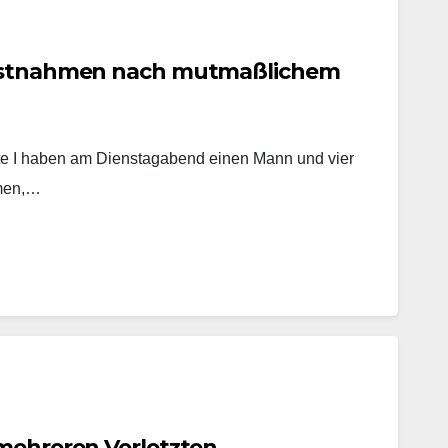
Festnahmen nach mutmaßlichem
tte I haben am Dienstagabend einen Mann und vier
mmen,…
 mehreren Verletzten