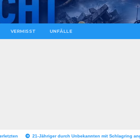
VERMISST
UNFÄLLE
durch Unbekannten mit Schlagring angegriffen
Dreijährige B