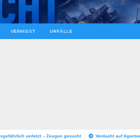
VERMISST
UNFÄLLE
eugen gesucht
Verdacht auf Agententätigkeit: Tatverdächtig