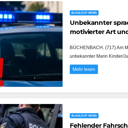
BLAULICHT NEWS
Unbekannter sprach
motivierter Art u
BÜCHENBACH. (717) Am Mont
unbekannter Mann Kinder/Ju
Mehr lesen
BLAULICHT NEWS
Fehlender Fahrsch