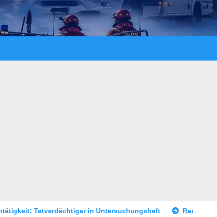
er in Untersuchungshaft
Raubüberfall im Prostitutionsgewe