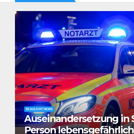
BLAULICHT NEWS
e
Verdacht auf Agententät
Tatverdächtiger in