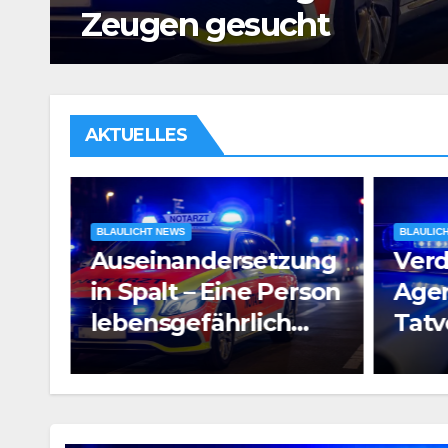
Untersuchungshaft
AKTUELLES
BLAULICHT NEWS
BLAULIC
ung
Verdacht auf
Raub
rson
Agententätigkeit:
Pros
Tatverdächtiger in
e
Untersuchungshaft