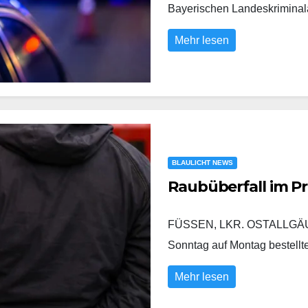
Bayerischen Landeskrimina
Mehr lesen
BLAULICHT NEWS
Raubüberfall im P
FÜSSEN, LKR. OSTALLGÄU/
Sonntag auf Montag bestell
Mehr lesen