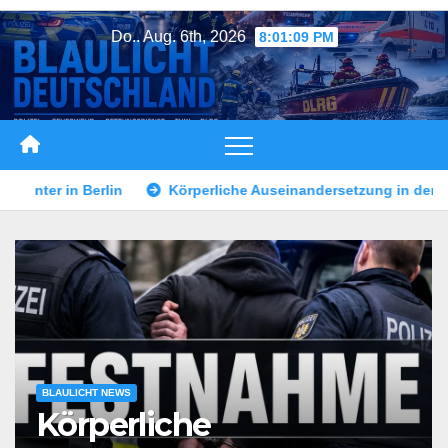
Zum
Do.. Aug. 6th, 2026
8:01:12 PM
Inhalt
springen
Auseinandersetzung in der Landshuter Altstadt
Mann durch 
BLAULICHT NEWS
Körperliche