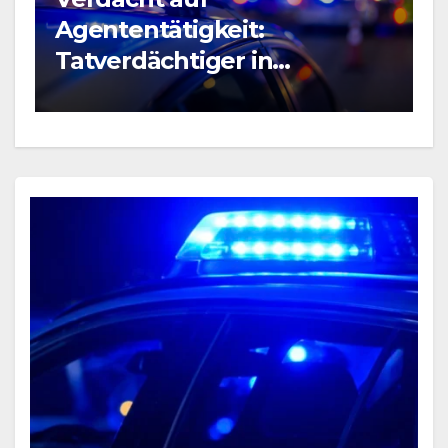
B
Agententätigkeit:
R
Tatverdächtiger in
P
Untersuchungshaft