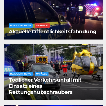
BLAULICHT NEWS
VERMISST
Aktuelle Öffentlichkeitsfahndung
BLAULICHT NEWS
UNFÄLLE
Tödlicher Verkehrsunfall mit
Einsatz eines
Rettungshubschraubers