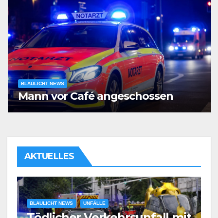
BLAULICHT NEWS
Mann vor Café angeschossen
AKTUELLES
BLAULICHT NEWS
UNFÄLLE
Tödlicher Verkehrsunfall mit