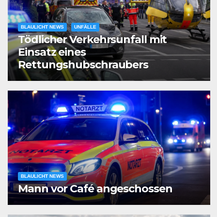
BLAULICHT NEWS
UNFÄLLE
Tödlicher Verkehrsunfall mit
Einsatz eines
Rettungshubschraubers
BLAULICHT NEWS
Mann vor Café angeschossen