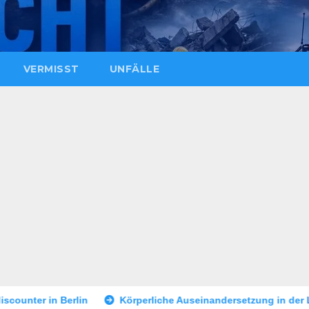
VERMISST
UNFÄLLE
Körperliche Auseinandersetzung in der Landshuter Altstadt