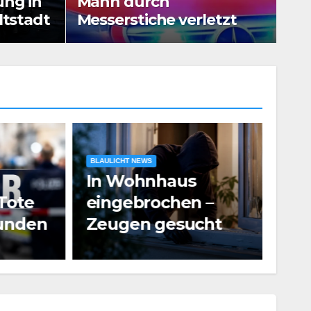
ng in
Mann durch
sserstiche verletzt
au
ltstadt
Messerstiche verletzt
BLAULICHT NEWS
In Wohnhaus
BLAUL
ote
eingebrochen –
Vie
nden
Zeugen gesucht
Ver