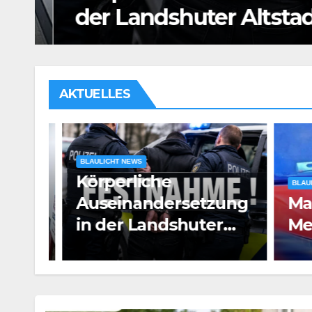
der Landshuter Altstadt
AKTUELLES
BLAULICHT NEWS
Körperliche
BLAULIC
oun
Auseinandersetzung
Man
in der Landshuter
Mess
Altstadt