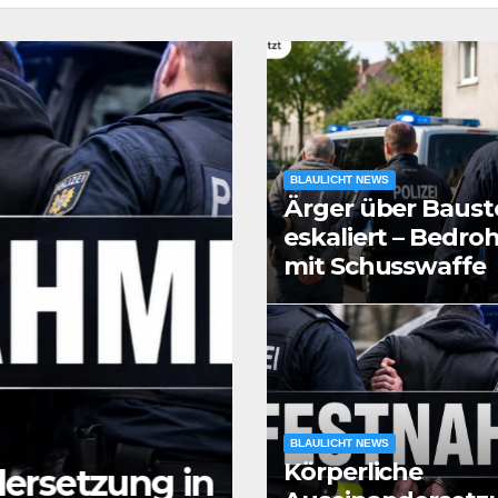
BLAULICHT NEWS
Ärger über Bauste
eskaliert – Bedr
mit Schusswaffe
BLAULICHT NEWS
Körperliche
rsetzung in
BLAULICHT NEWS