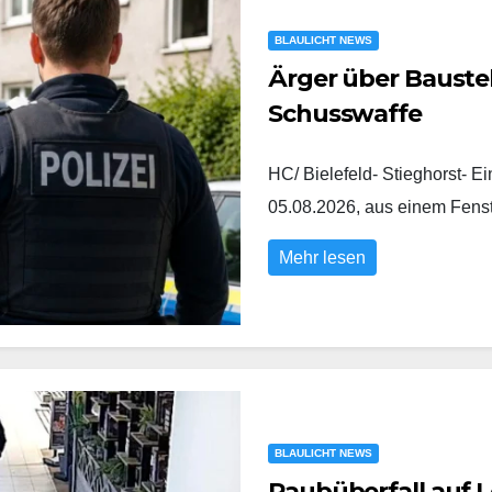
BLAULICHT NEWS
Ärger über Baustel
Schusswaffe
HC/ Bielefeld- Stieghorst- E
05.08.2026, aus einem Fens
Mehr lesen
BLAULICHT NEWS
Raubüberfall auf L