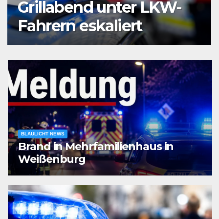
am Bochumer
Hauptbahnhof
ausgeraubt – Zeugen
gesucht
BLAULICHT NEWS
Brand in Mehrfamilienhaus in
Weißenburg