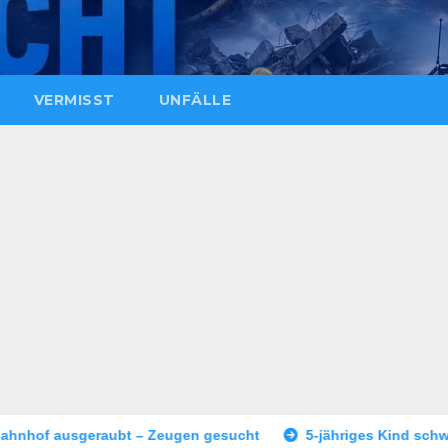
VERMISST
UNFÄLLE
 Zeugen gesucht
5-jähriges Kind schwer verletzt
Größe