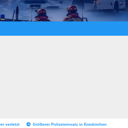
rer Polizeieinsatz in Emskirchen
Aktuelle Öffentlichkeitsf