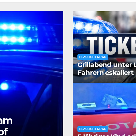
BLAULICHT NEWS
Grillabend unter
Fahrern eskaliert
BLAULICHT NEWS
Größerer Poliz
BLAULICHT NEWS