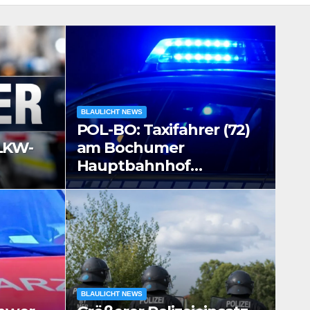
BLAULICHT NEWS
POL-BO: Taxifahrer (72)
 LKW-
am Bochumer
Hauptbahnhof
ausgeraubt – Zeugen
gesucht
eieinsatz in
BLAULICHT NEWS
BLAULI