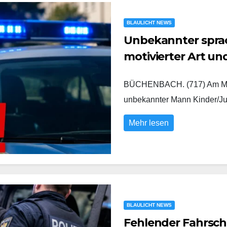
BLAULICHT NEWS
Unbekannter sprach
motivierter Art u
BÜCHENBACH. (717) Am Mont
unbekannter Mann Kinder/Ju
Mehr lesen
BLAULICHT NEWS
Fehlender Fahrsch