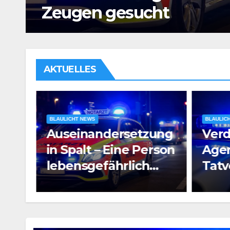
Untersuchungshaft
AKTUELLES
BLAULICHT NEWS
BLAULIC
ung
Verdacht auf
Raub
rson
Agententätigkeit:
Pros
Tatverdächtiger in
e
Untersuchungshaft