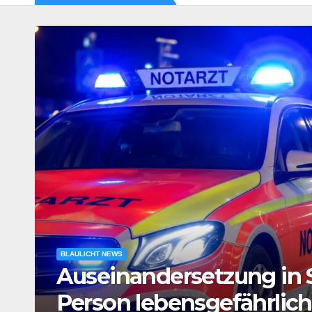
BLAULICHT NEWS
e
Verdacht auf Agententät
Tatverdächtiger in