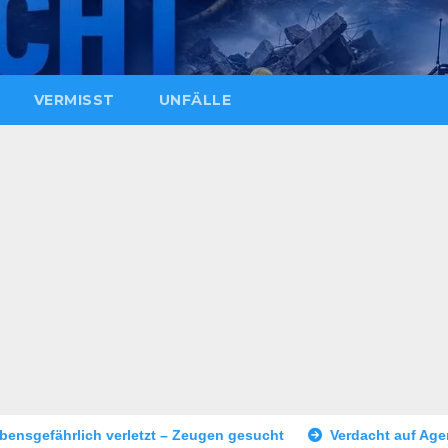
VERMISST
UNFÄLLE
– Zeugen gesucht
Verdacht auf Agententätigkeit: Tatverdäch