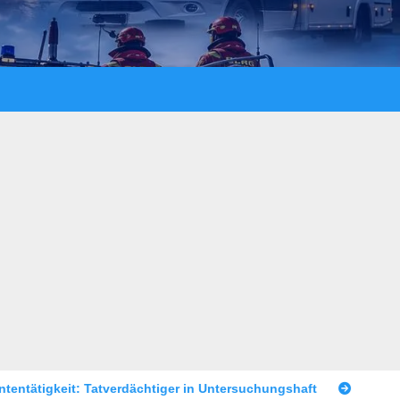
tiger in Untersuchungshaft
Raubüberfall im Prostitutionsg