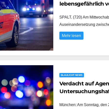
lebensgefährlich v
SPALT. (720) Am Mittwochabe
Auseinandersetzung zwisc
Mehr lesen
BLAULICHT NEWS
Verdacht auf Agent
Untersuchungsha
München: Am Sonntag, den 2