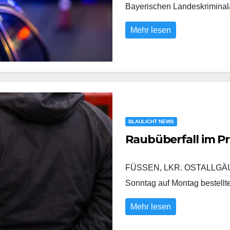
Bayerischen Landeskrimina
Mehr lesen
BLAULICHT NEWS
Raubüberfall im P
FÜSSEN, LKR. OSTALLGÄU/
Sonntag auf Montag bestell
Mehr lesen