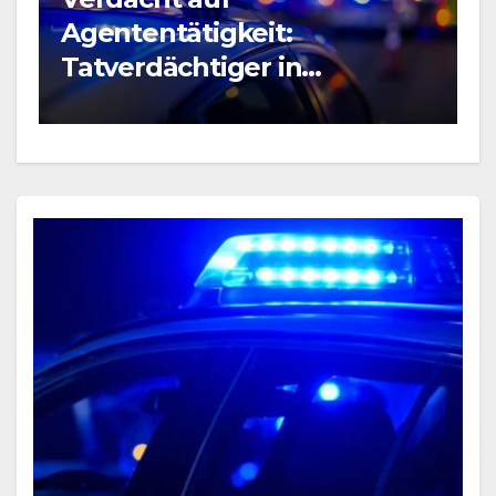
BLAULICHT NEWS
:
Raubüberfall im
n
Prostitutionsgewerbe
ft