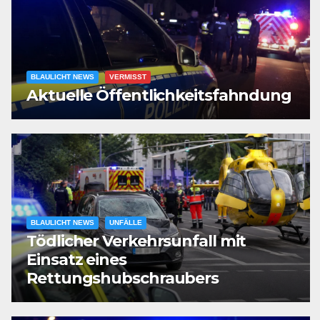
BLAULICHT NEWS
VERMISST
Aktuelle Öffentlichkeitsfahndung
BLAULICHT NEWS
UNFÄLLE
Tödlicher Verkehrsunfall mit
Einsatz eines
Rettungshubschraubers