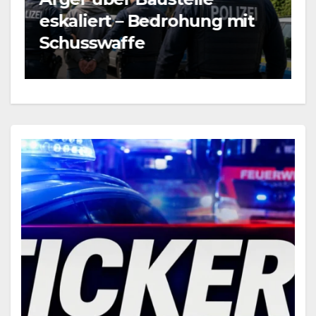
eskaliert – Bedrohung mit
L
Schusswaffe
B