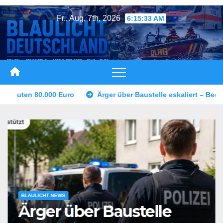
Zum
Fr.. Aug. 7th, 2026
6:15:36 AM
Inhalt
springen
er Baustelle eskaliert – Bedrohung mit Schusswaffe
Raubübe
BLAULICHT NEWS
Ärger über Baustelle