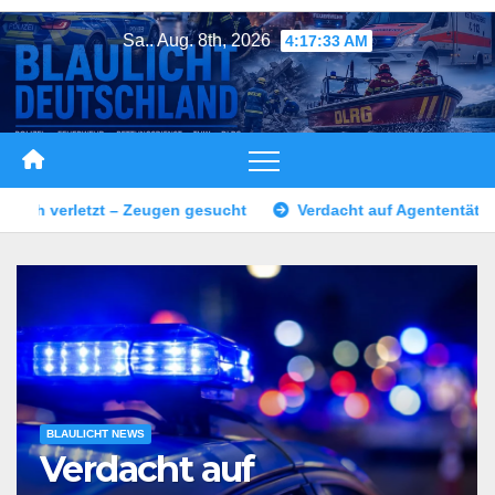
Zum
Sa.. Aug. 8th, 2026
4:17:36 AM
Inhalt
springen
 auf Agententätigkeit: Tatverdächtiger in Untersuchungshaft
BLAULICHT NEWS