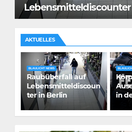
der Landshuter Altstadt
AKTUELLES
BLAULICHT NEWS
Körperliche
BLAULIC
oun
Auseinandersetzung
Man
in der Landshuter
Mess
Altstadt