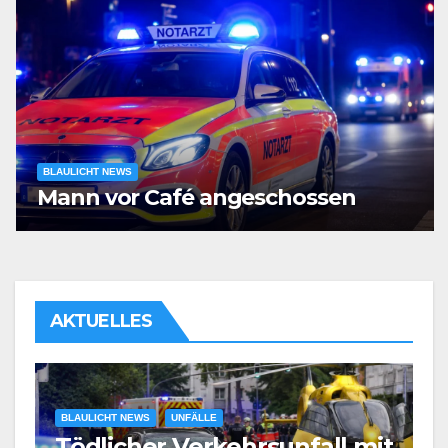
BLAULICHT NEWS
Mann vor Café angeschossen
AKTUELLES
BLAULICHT NEWS
UNFÄLLE
Tödlicher Verkehrsunfall mit