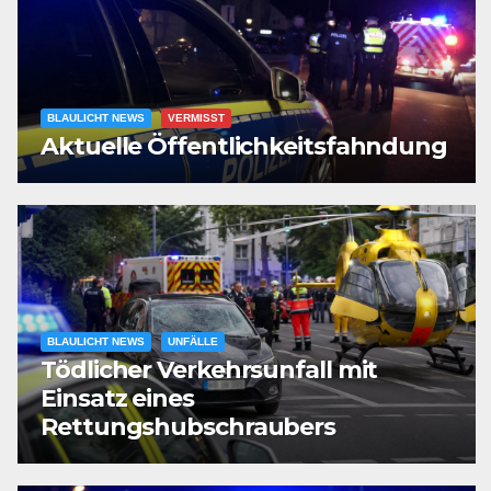
BLAULICHT NEWS
VERMISST
Aktuelle Öffentlichkeitsfahndung
BLAULICHT NEWS
UNFÄLLE
Tödlicher Verkehrsunfall mit
Einsatz eines
Rettungshubschraubers