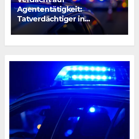
B
Agententätigkeit:
R
Tatverdächtiger in
P
Untersuchungshaft