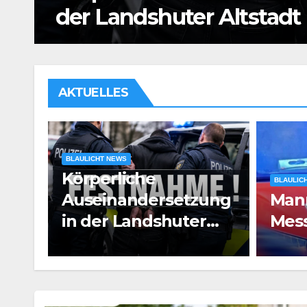
der Landshuter Altstadt
AKTUELLES
BLAULICHT NEWS
Körperliche
BLAULIC
oun
Auseinandersetzung
Man
in der Landshuter
Mess
Altstadt