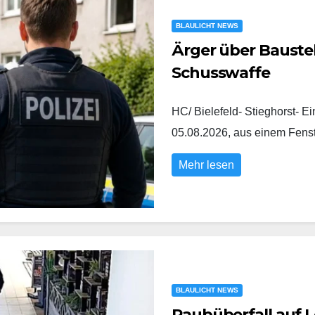
BLAULICHT NEWS
Ärger über Baustel
Schusswaffe
HC/ Bielefeld- Stieghorst- E
05.08.2026, aus einem Fens
Mehr lesen
BLAULICHT NEWS
Raubüberfall auf L