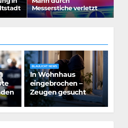
ng in
Mann durch
sserstiche verletzt
au
ltstadt
Messerstiche verletzt
BLAULICHT NEWS
In Wohnhaus
BLAUL
ote
eingebrochen –
Vie
nden
Zeugen gesucht
Ver