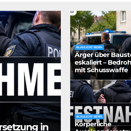
BLAULICHT NEWS
Ärger über Bauste
eskaliert – Bedr
mit Schusswaffe
BLAULICHT NEWS
Körperliche
rsetzung in
BLAULICHT NEWS