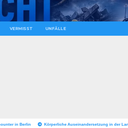
VERMISST
UNFÄLLE
Körperliche Auseinandersetzung in der Landshuter Altstadt