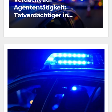
B
Agententätigkeit:
R
Tatverdächtiger in
P
Untersuchungshaft