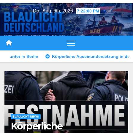
Zum
Do.. Aug. 6th, 2026
7:22:03 PM
Inhalt
springen
he Auseinandersetzung in der Landshuter Altstadt
Mann dur
BLAULICHT NEWS
Körperliche