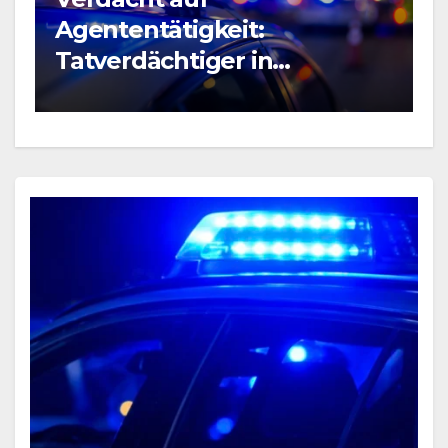
B
Agententätigkeit:
R
Tatverdächtiger in
P
Untersuchungshaft