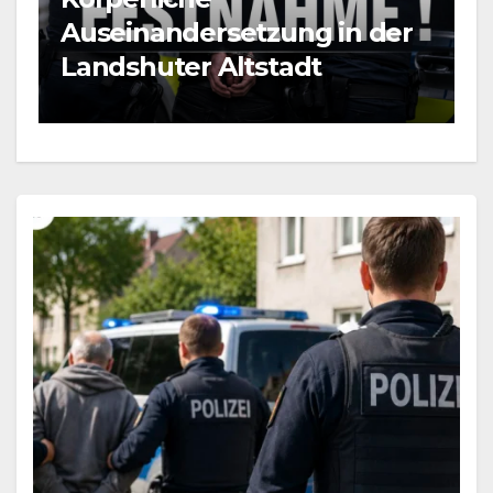
BLAULICHT NEWS
ung in der
Mann durch Messerst
tadt
verletzt