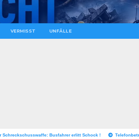
VERMISST
UNFÄLLE
usfahrer erlitt Schock !
Telefonbetrüger erbeuten 80.000 