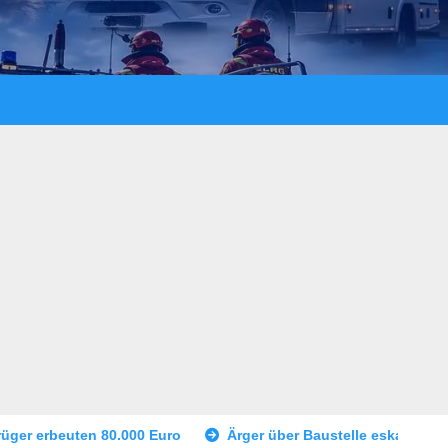
Euro
Ärger über Baustelle eskaliert – Bedrohung mit Schuss