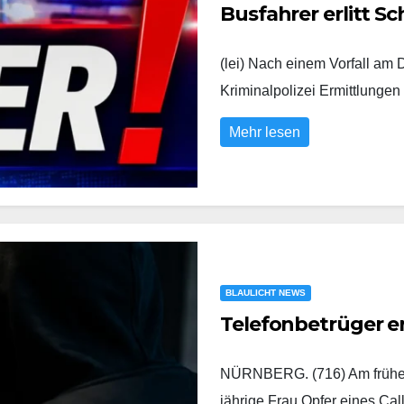
Busfahrer erlitt Sc
(lei) Nach einem Vorfall am
Kriminalpolizei Ermittlung
Mehr lesen
BLAULICHT NEWS
Telefonbetrüger e
NÜRNBERG. (716) Am frühen
jährige Frau Opfer eines Ca