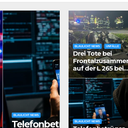
BLAULICHT NEWS
UNFÄLLE
Drei Tote bei
Frontalzusamme
auf der L 265 bei
Linkenbach
BLAULICHT NEWS
en 80.000
Ärger über Bau
BLAULICHT NEWS