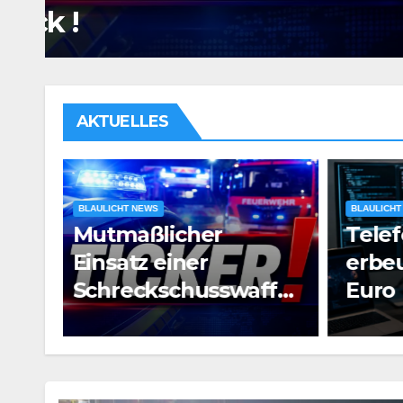
Euro
AKTUELLES
BLAULICHT NEWS
BLAULIC
Telefonbetrüger
Ärge
erbeuten 80.000
eskal
fe:
Euro
Bed
Schu