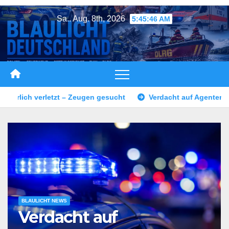
Zum
Sa.. Aug. 8th, 2026
5:45:49 AM
Inhalt
springen
Verdacht auf Agententätigkeit: Tatverdächtiger in Untersu
BLAULICHT NEWS
Verdacht auf