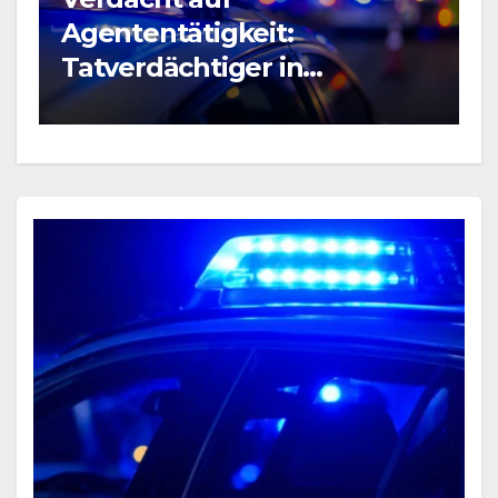
B
Agententätigkeit:
R
Tatverdächtiger in
P
Untersuchungshaft