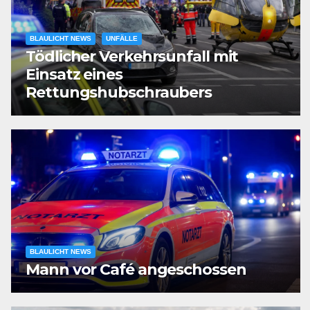
BLAULICHT NEWS
UNFÄLLE
Tödlicher Verkehrsunfall mit
Einsatz eines
Rettungshubschraubers
BLAULICHT NEWS
Mann vor Café angeschossen