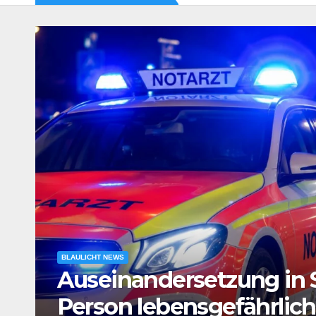
BLAULICHT NEWS
e
Verdacht auf Agententät
Tatverdächtiger in