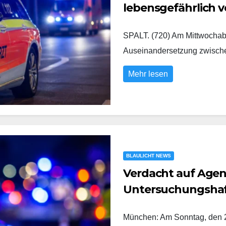
lebensgefährlich v
SPALT. (720) Am Mittwochabe
Auseinandersetzung zwisc
Mehr lesen
BLAULICHT NEWS
Verdacht auf Agent
Untersuchungsha
München: Am Sonntag, den 2