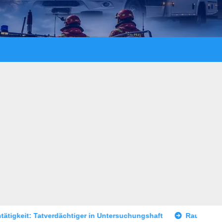
ger in Untersuchungshaft
Raubüberfall im Prostitutionsgew