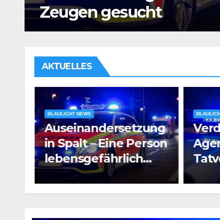
Untersuchungshaft
AKTUELLES
BLAULICHT NEWS
BLAULIC
ung
Verdacht auf
Raub
rson
Agententätigkeit:
Pros
Tatverdächtiger in
e
Untersuchungshaft