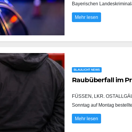
Bayerischen Landeskrimina
Mehr lesen
BLAULICHT NEWS
Raubüberfall im P
FÜSSEN, LKR. OSTALLGÄU/
Sonntag auf Montag bestell
Mehr lesen