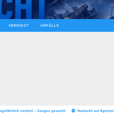
VERMISST
UNFÄLLE
Zeugen gesucht
Verdacht auf Agententätigkeit: Tatverdächti