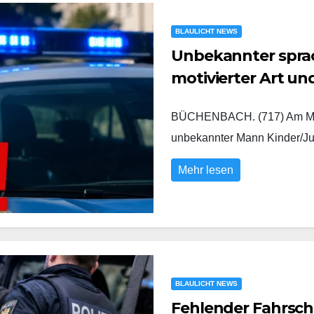
BLAULICHT NEWS
Unbekannter sprach
motivierter Art u
BÜCHENBACH. (717) Am Mont
unbekannter Mann Kinder/Ju
Mehr lesen
BLAULICHT NEWS
Fehlender Fahrsch