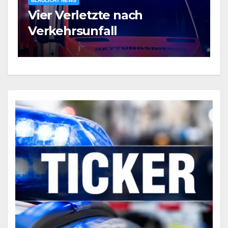
BLAULICHT NEWS
n
Vier Verletzte nach
V
Verkehrsunfall
v