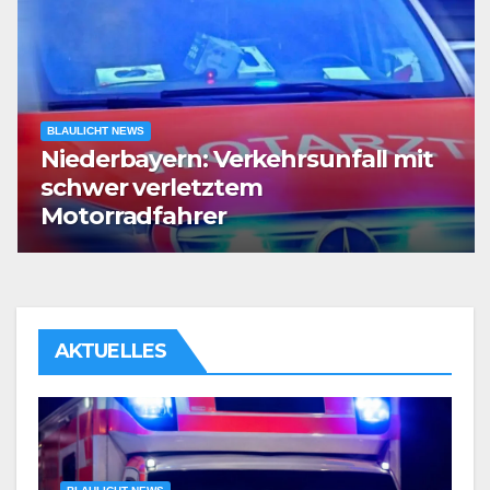
BLAULICHT NEWS
Niederbayern: Verkehrsunfall mit
schwer verletztem
Motorradfahrer
AKTUELLES
B
N