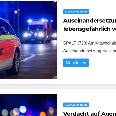
BLAULICHT NEWS
Auseinandersetzung
lebensgefährlich v
SPALT. (720) Am Mittwochabe
Auseinandersetzung zwisc
Mehr lesen
BLAULICHT NEWS
Verdacht auf Agent