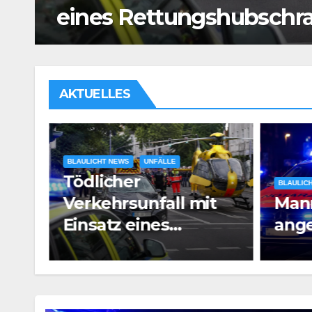
Mann vor Café angesch
AKTUELLES
BLAULIC
Bran
BLAULICHT NEWS
t
Mann vor Café
Satt
angeschossen
Voll
aub
PM3