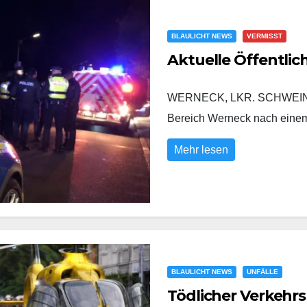
BLAULICHT NEWS
VERMISST
Aktuelle Öffentli
WERNECK, LKR. SCHWEINFURT
Bereich Werneck nach eine
Mehr lesen
BLAULICHT NEWS
UNFÄLLE
Tödlicher Verkehrs