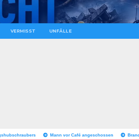
VERMISST
UNFÄLLE
Mann vor Café angeschossen
Brand eines Sattelaufliege