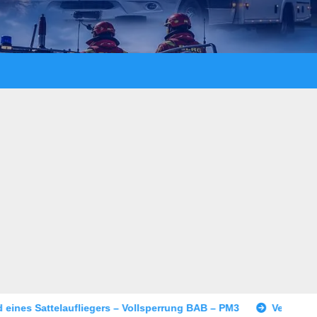
rs – Vollsperrung BAB – PM3
Versuchtes Tötungsdelikt in 