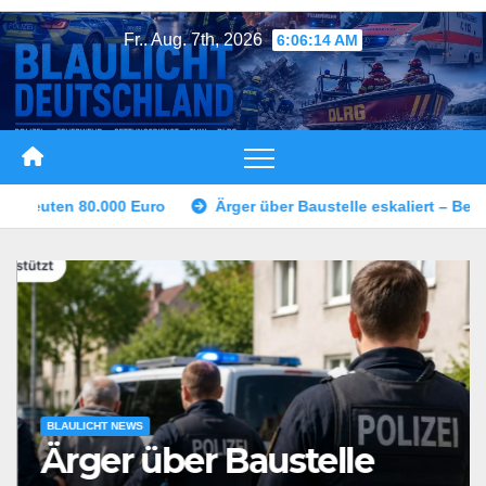
Zum
Fr.. Aug. 7th, 2026
6:06:17 AM
Inhalt
springen
r Baustelle eskaliert – Bedrohung mit Schusswaffe
Raubüber
BLAULICHT NEWS
Ärger über Baustelle