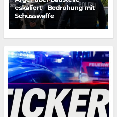
eskaliert – Bedrohung mit
L
Schusswaffe
B