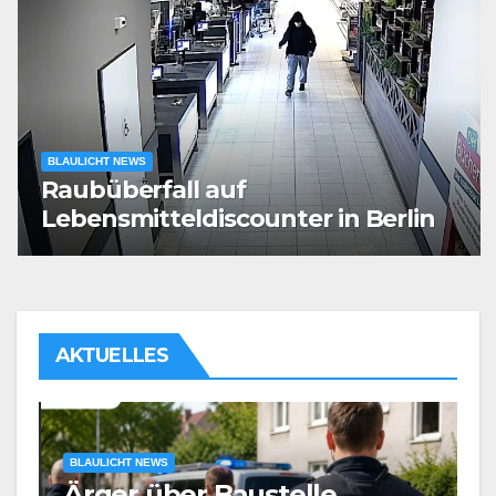
BLAULICHT NEWS
Raubüberfall auf
Lebensmitteldiscounter in Berlin
AKTUELLES
BLAULICHT NEWS
B
Ärger über Baustelle
R