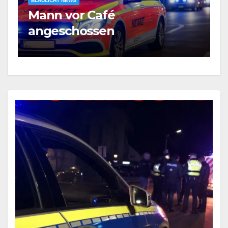
BLAULICHT NEWS
B
Mann vor Café
B
angeschossen
–