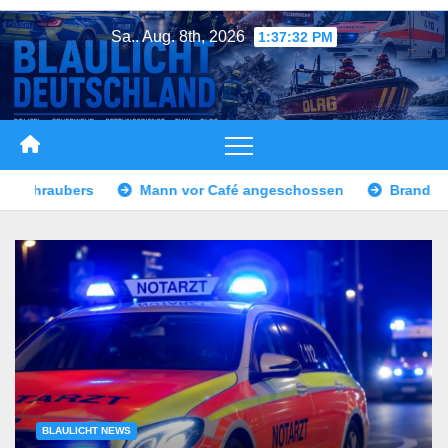
Zum
Sa.. Aug. 8th, 2026
1:37:34 PM
Inhalt
springen
 angeschossen
Brand eines Sattelaufliegers – Vollsperrun
BLAULICHT NEWS