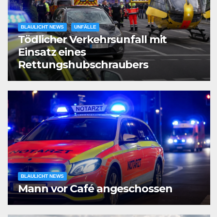
BLAULICHT NEWS
UNFÄLLE
Tödlicher Verkehrsunfall mit
Einsatz eines
Rettungshubschraubers
BLAULICHT NEWS
Mann vor Café angeschossen