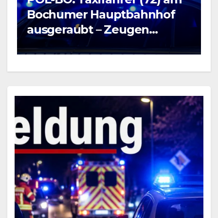
B
Bochumer Hauptbahnhof
5
ausgeraubt – Zeugen
v
gesucht