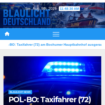
Zum
So.. Aug. 9th, 2026
11:48:33 AM
Inhalt
springen
umer Hauptbahnhof ausgeraubt – Zeugen gesucht
5-jähriges
BLAULICHT NEWS
POL-BO: Taxifahrer (72)