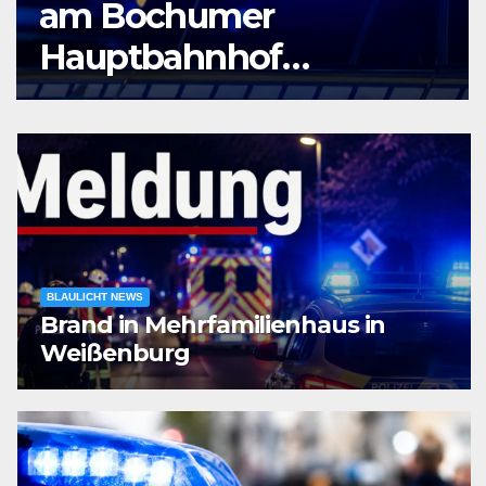
am Bochumer
Hauptbahnhof
ausgeraubt – Zeugen
gesucht
BLAULICHT NEWS
Brand in Mehrfamilienhaus in
Weißenburg