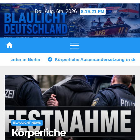
Zum
Do.. Aug. 6th, 2026
8:19:24 PM
Inhalt
springen
e Auseinandersetzung in der Landshuter Altstadt
Mann durc
BLAULICHT NEWS
Körperliche