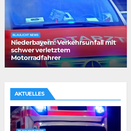
BLAULICHT NEWS
Niederbayern: Verkehrsunfall mit
schwer verletztem
Motorradfahrer
AKTUELLES
B
N