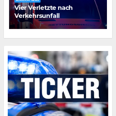
BLAULICHT NEWS
n
Vier Verletzte nach
V
Verkehrsunfall
v