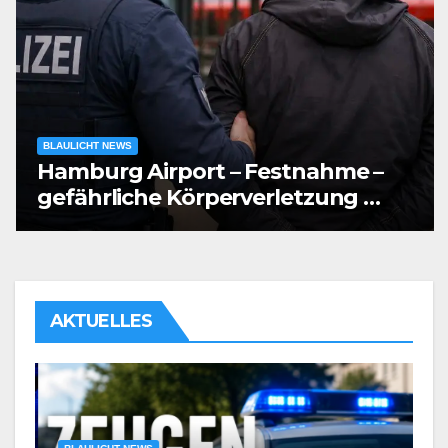
BLAULICHT NEWS
Hamburg Airport – Festnahme –
gefährliche Körperverletzung …
AKTUELLES
B
H