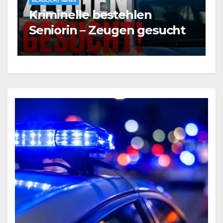
BLAULICHT NEWS
Kriminelle bestehlen
F
Seniorin – Zeugen gesucht
K