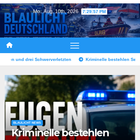
Zum
Mo.. Aug. 10th, 2026
7:30:00 PM
Inhalt
springen
Kriminelle bestehlen Seniorin – Zeugen gesucht
Hamburg 
BLAULICHT NEWS
Kriminelle bestehlen