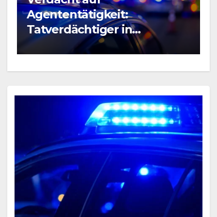
B
Agententätigkeit:
R
Tatverdächtiger in
P
Untersuchungshaft