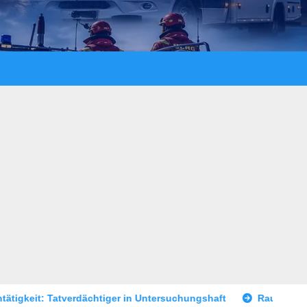
er in Untersuchungshaft
Raubüberfall im Prostitutionsgewe