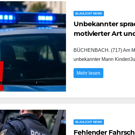
BLAULICHT NEWS
Unbekannter sprach
motivierter Art u
BÜCHENBACH. (717) Am Mont
unbekannter Mann Kinder/Ju
Mehr lesen
BLAULICHT NEWS
Fehlender Fahrsch