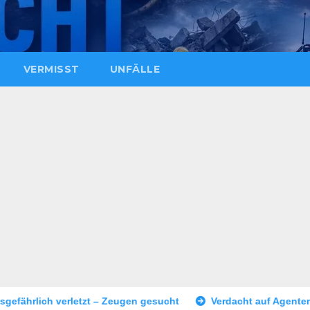
VERMISST
UNFÄLLE
eugen gesucht
Verdacht auf Agententätigkeit: Tatverdächtig