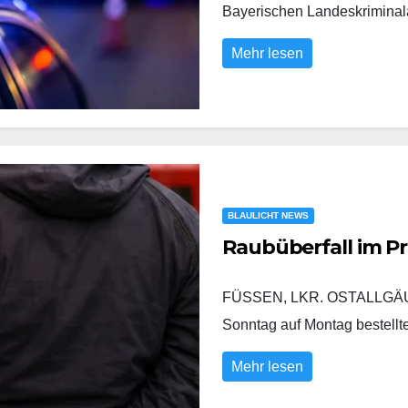
Bayerischen Landeskrimina
Mehr lesen
BLAULICHT NEWS
Raubüberfall im P
FÜSSEN, LKR. OSTALLGÄU/
Sonntag auf Montag bestell
Mehr lesen