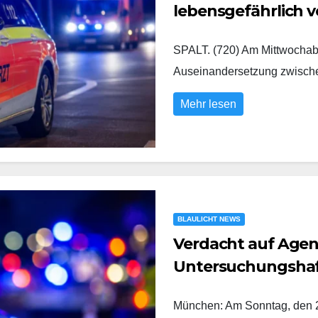
lebensgefährlich v
SPALT. (720) Am Mittwochabe
Auseinandersetzung zwisc
Mehr lesen
BLAULICHT NEWS
Verdacht auf Agent
Untersuchungsha
München: Am Sonntag, den 2