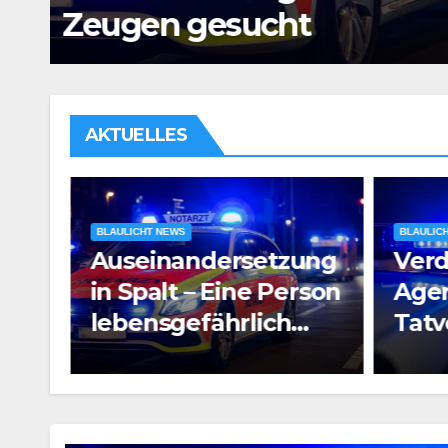
Untersuchungshaft
AKTUELLES
BLAULICHT NEWS
BLAULIC
ung
Verdacht auf
Raub
rson
Agententätigkeit:
Pros
Tatverdächtiger in
e
Untersuchungshaft