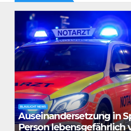
BLAULICHT NEWS
e
Verdacht auf Agententät
Tatverdächtiger in