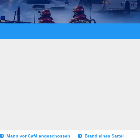
eschossen
Brand eines Sattelaufliegers – Vollsperrung BAB