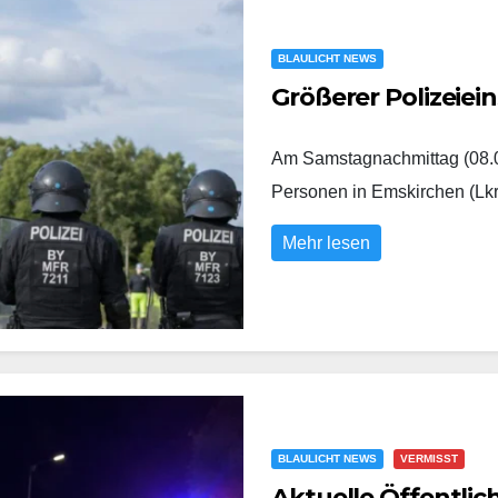
BLAULICHT NEWS
Größerer Polizeiei
Am Samstagnachmittag (08.0
Personen in Emskirchen (Lk
Mehr lesen
BLAULICHT NEWS
VERMISST
Aktuelle Öffentli