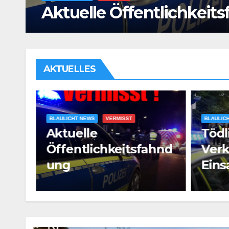
eines Rettungshubschr
AKTUELLES
BLAULICHT NEWS
UNFÄLLE
Tödlicher
BLAULIC
hnd
Verkehrsunfall mit
Mann
Einsatz eines
ang
Rettungshubschraub
ers